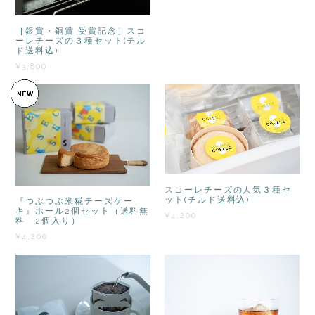
［銀賞・銅賞 受賞記念］スコ
ーレチーズの３種セット(チル
ド送料込)
¥3,800
スコーレチーズの人気３種セ
ット(チルド送料込)
『つぶつぶ米糀チーズケー
キ』ホール2個セット（送料無
¥4,200
料 2個入り）
¥4,200