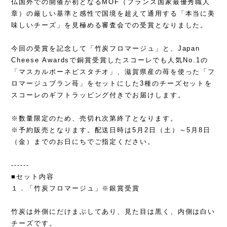
仏国外での開催が初となるMOF（フランス国家最優秀職人
章）の厳しい基準と感性で国境を超えて通用する「本当に美
味しいチーズ」を見極める審査会での受賞となりました。
今回の受賞を記念して「竹炭フロマージュ」と、Japan
Cheese Awardsで銅賞受賞したスコーレでも人気No.1の
「マスカルポーネピスタチオ」、滋賀県産の苺を使った「フ
ロマージュブラン苺」をセットにした3種のチーズセットを
スコーレのギフトラッピング付きでお届けします。
※数量限定のため、売切れ次第終了となります。
※予約販売となります。配送日時は5月2日（土）～5月8日
（金）までのお日にちでご指定ください。
------
■セット内容
１．「竹炭フロマージュ」※銀賞受賞
竹炭は外側にだけまぶしてあり、見た目は黒く、内側は白い
チーズです。