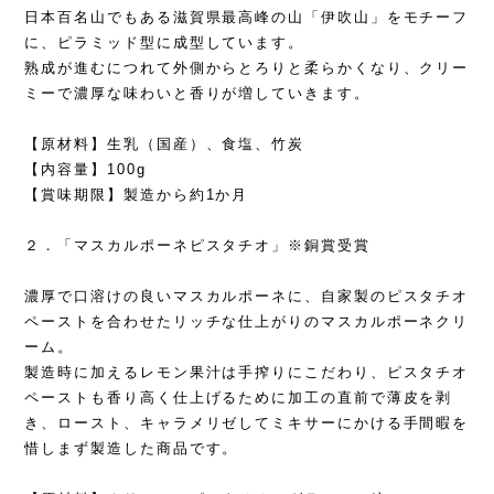
日本百名山でもある滋賀県最高峰の山「伊吹山」をモチーフ
に、ピラミッド型に成型しています。
熟成が進むにつれて外側からとろりと柔らかくなり、クリー
ミーで濃厚な味わいと香りが増していきます。
【原材料】生乳（国産）、食塩、竹炭
【内容量】100g
【賞味期限】製造から約1か月
２．「マスカルポーネピスタチオ」※銅賞受賞
濃厚で口溶けの良いマスカルポーネに、自家製のピスタチオ
ペーストを合わせたリッチな仕上がりのマスカルポーネクリ
ーム。
製造時に加えるレモン果汁は手搾りにこだわり、ピスタチオ
ペーストも香り高く仕上げるために加工の直前で薄皮を剥
き、ロースト、キャラメリゼしてミキサーにかける手間暇を
惜しまず製造した商品です。