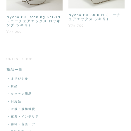
Nychair X Shikiri（ニーチ
Nychair X Rocking Shikiri
ェアエックス シキリ）
（ニーチェアエックス ロッキ
ング シキリ）
¥73,700
¥77,000
ONLINE SHOP
商品一覧
オリジナル
食品
キッチン用品
日用品
衣服・服飾雑貨
家具・インテリア
書籍・音楽・アート