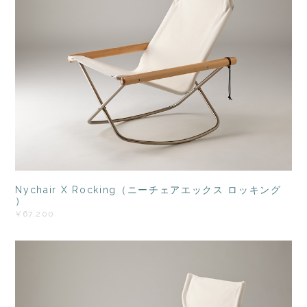
Nychair X Rocking（ニーチェアエックス ロッキング
）
¥67,200