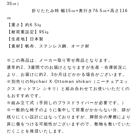
35㎝）
折りたたみ時 幅15㎝×奥行き76.5㎝×高さ116
㎝
【重さ】約6.5㎏
【耐荷重設定】95㎏
【生産地】日本製
【素材】帆布、ステンレス鋼、オーク材
※この商品は、メーカー取り寄せ商品となります。
通常約2、3週間でのお届けとなりますが生産・在庫状況に
より、お届けに約2、3か月ほどかかる場合がございます。
※別売りのNychair X Ottoman shikari（ニーチェアエッ
クス オットマン シキリ）と組み合わせてお使いいただくの
もおすすめです。
※組み立て式（手回しのプラスドライバーが必要です。）
※一般的な椅子のように集中して荷重がかからない分、跡が
残りにくい設計にはなっておりますが、脚部分の摩擦により
床に傷をつける可能性がございますので、敷物を敷いていた
だくことを推奨いたします。