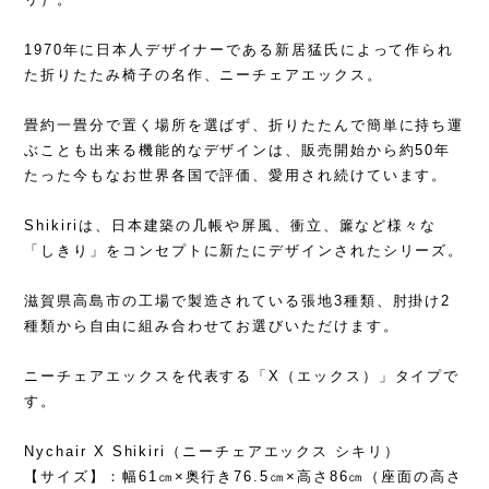
1970年に日本人デザイナーである新居猛氏によって作られ
た折りたたみ椅子の名作、ニーチェアエックス。
畳約一畳分で置く場所を選ばず、折りたたんで簡単に持ち運
ぶことも出来る機能的なデザインは、販売開始から約50年
たった今もなお世界各国で評価、愛用され続けています。
Shikiriは、日本建築の几帳や屏風、衝立、簾など様々な
「しきり」をコンセプトに新たにデザインされたシリーズ。
滋賀県高島市の工場で製造されている張地3種類、肘掛け2
種類から自由に組み合わせてお選びいただけます。
ニーチェアエックスを代表する「X（エックス）」タイプで
す。
Nychair X Shikiri（ニーチェアエックス シキリ）
【サイズ】：幅61㎝×奥行き76.5㎝×高さ86㎝（座面の高さ