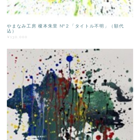
やまなみ工房 榎本朱里 №２「タイトル不明」（額代
込）
¥130,000