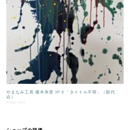
やまなみ工房 榎本朱里 №３「タイトル不明」（額代
込）
¥130,000