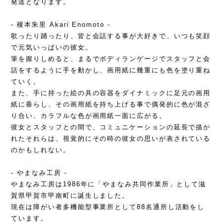
発送となります。
- 榎本朱里 Akari Enomoto -
歌ったり踊ったり、皆と会話する事が大好きで、いつも笑顔
で元気いっぱいの彼女。
筆を握りしめると、まるでボディランゲージでスタッフと会
話をするように手を動かし、画用紙に幾重にも色を塗り重ね
ていく。
また、手に持った絵の具の容器をダイナミックに足元の画用
紙に垂らし、その画用紙を持ち上げる事で偶発的に色が混ざ
り合い、カラフルな色が画用紙一面に広がる。
彼女とスタッフとの間で、コミュニケーションの延長で描か
れたそれらは、視覚的にその時の彼女の思いが表されている
のかもしれない。
- やまなみ工房 -
やまなみ工房は1986年に「やまなみ共同作業所」として滋
賀県甲賀市甲南町に誕生しました。
現在は障がい者多機能型事業所として88名通所し活動をし
ています。