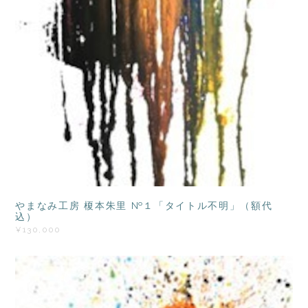
やまなみ工房 榎本朱里 №１「タイトル不明」（額代
込）
¥130,000