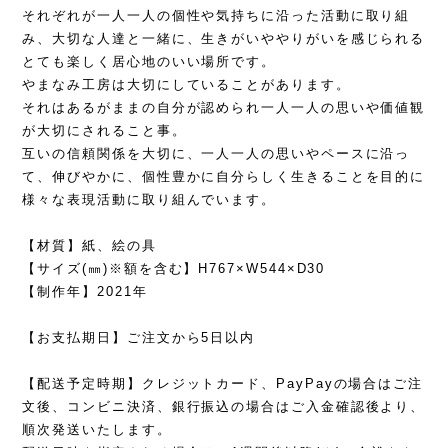
それぞれが一人一人の個性や気持ちに沿った活動に取り組
み、大切な人達と一緒に、生きがいややりがいを感じられる
とても楽しく居心地のいい場所です。
やまなみ工房は大切にしていることがあります。
それはあるがままの自分が認められ一人一人の思いや価値観
が大切にされること事。
互いの信頼関係を大切に、一人一人の思いやペースに沿っ
て、伸びやかに、個性豊かに自分らしく生きることを目的に
様々な表現活動に取り組んでいます。
【材質】紙、絵の具
【サイズ(㎜)※額を含む】H767×W544×D30
【制作年】2021年
【お支払期日】ご注文から5日以内
【配送予定時期】クレジットカード、PayPayの場合はご注
文後、コンビニ決済、銀行振込の場合はご入金確認後より、
順次発送いたします。